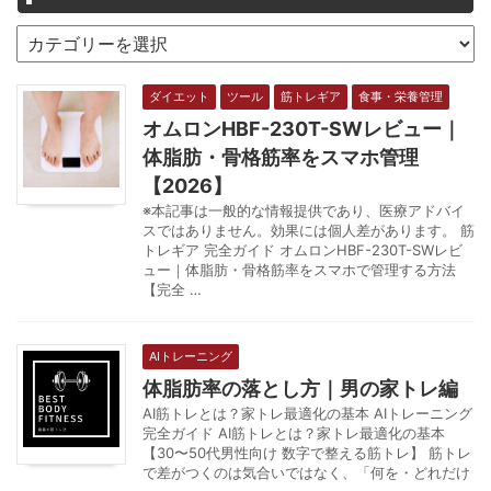
ダイエット
ツール
筋トレギア
食事・栄養管理
オムロンHBF-230T-SWレビュー｜
体脂肪・骨格筋率をスマホ管理
【2026】
※本記事は一般的な情報提供であり、医療アドバイ
スではありません。効果には個人差があります。 筋
トレギア 完全ガイド オムロンHBF-230T-SWレビ
ュー｜体脂肪・骨格筋率をスマホで管理する方法
【完全 …
AIトレーニング
体脂肪率の落とし方｜男の家トレ編
AI筋トレとは？家トレ最適化の基本 AIトレーニング
完全ガイド AI筋トレとは？家トレ最適化の基本
【30〜50代男性向け 数字で整える筋トレ】 筋トレ
で差がつくのは気合いではなく、「何を・どれだけ