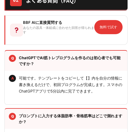
よくある質問（FAQ）
BBF AIに直接質問する
無料で試す
あなたの器具・体組成に合わせた回答が得られま
す
ChatGPTでAI筋トレプログラムを作るのは初心者でも可能
ですか？
可能です。テンプレートをコピーして【】内を自分の情報に
書き換えるだけで、初回プログラムが完成します。スマホの
ChatGPTアプリで5分以内に完了できます。
プロンプトに入力する体脂肪率・骨格筋率はどこで測れます
か？