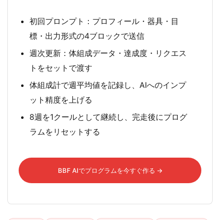
初回プロンプト：プロフィール・器具・目
標・出力形式の4ブロックで送信
週次更新：体組成データ・達成度・リクエス
トをセットで渡す
体組成計で週平均値を記録し、AIへのインプ
ット精度を上げる
8週を1クールとして継続し、完走後にプログ
ラムをリセットする
BBF AIでプログラムを今すぐ作る →