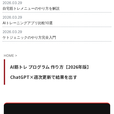
2026.03.29
自宅筋トレメニューのやり方を解説
2026.03.29
AIトレーニングアプリ比較10選
2026.03.29
ケトジェニックのやり方完全入門
HOME
>
AI筋トレ プログラム 作り方【2026年版】
ChatGPT×週次更新で結果を出す