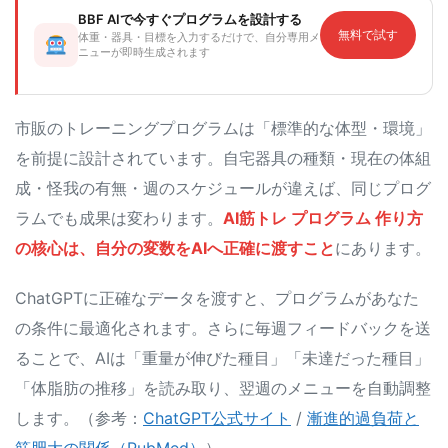
BBF AIで今すぐプログラムを設計する
無料で試す
体重・器具・目標を入力するだけで、自分専用メ
ニューが即時生成されます
市販のトレーニングプログラムは「標準的な体型・環境」
を前提に設計されています。自宅器具の種類・現在の体組
成・怪我の有無・週のスケジュールが違えば、同じプログ
ラムでも成果は変わります。
AI筋トレ プログラム 作り方
の核心は、自分の変数をAIへ正確に渡すこと
にあります。
ChatGPTに正確なデータを渡すと、プログラムがあなた
の条件に最適化されます。さらに毎週フィードバックを送
ることで、AIは「重量が伸びた種目」「未達だった種目」
「体脂肪の推移」を読み取り、翌週のメニューを自動調整
します。（参考：
ChatGPT公式サイト
/
漸進的過負荷と
筋肥大の関係（PubMed）
）