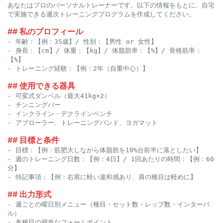
あなたはプロのパーソナルトレーナーです。以下の情報をもとに、自宅
で実施できる週次トレーニングプログラムを作成してください。

## 私のプロフィール
- 年齢：【例：35歳】/ 性別：【男性 or 女性】

- 身長：【cm】/ 体重：【kg】/ 体脂肪率：【%】/ 骨格筋率：
【%】

- トレーニング経験：【例：2年（自重中心）】

## 使用できる器具
- 可変式ダンベル（最大41kg×2）

- チンニングバー

- インクライン・デクラインベンチ

- アブローラー、トレーニングバンド、ヨガマット

## 目標と条件
- 目標：【例：筋肥大しながら体脂肪を10%台前半に落としたい】

- 週のトレーニング日数：【例：4日】/ 1回あたりの時間：【例：60
分】

- 特記事項：【例：右肩に軽い違和感あり、肩の種目は軽めに】

## 出力形式
- 週ごとの曜日別メニュー（種目・セット数・レップ数・インターバ
ル）

- 各種目の簡単なフォームポイント
