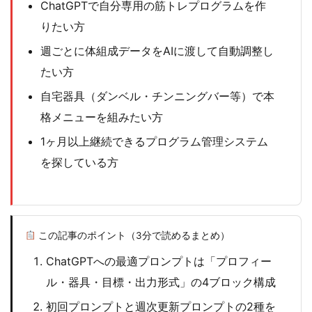
ChatGPTで自分専用の筋トレプログラムを作
りたい方
週ごとに体組成データをAIに渡して自動調整し
たい方
自宅器具（ダンベル・チンニングバー等）で本
格メニューを組みたい方
1ヶ月以上継続できるプログラム管理システム
を探している方
この記事のポイント（3分で読めるまとめ）
ChatGPTへの最適プロンプトは「プロフィー
ル・器具・目標・出力形式」の4ブロック構成
初回プロンプトと週次更新プロンプトの2種を