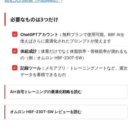
必要なものは3つだけ
ChatGPTアカウント：
無料プランで使用可能。BBF AIを
使えばさらに最適化されたプロンプトが使えます
体組成計：
体重だけでなく体脂肪率・骨格筋率が測れるも
の（例：オムロン HBF-230T-SW）
記録ツール：
メモアプリ・トレーニングノートなど、週次
データを蓄積できるもの
AI×自宅トレーニングの最適化戦略を読む
オムロン HBF-230T-SW レビューを読む