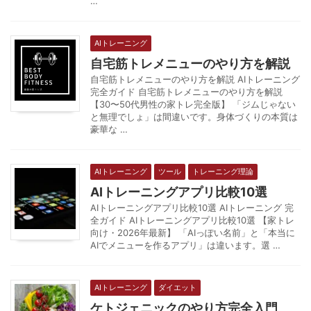
…
AIトレーニング
自宅筋トレメニューのやり方を解説
自宅筋トレメニューのやり方を解説 AIトレーニング
完全ガイド 自宅筋トレメニューのやり方を解説
【30〜50代男性の家トレ完全版】 「ジムじゃない
と無理でしょ」は間違いです。身体づくりの本質は
豪華な …
AIトレーニング
ツール
トレーニング理論
AIトレーニングアプリ比較10選
AIトレーニングアプリ比較10選 AIトレーニング 完
全ガイド AIトレーニングアプリ比較10選 【家トレ
向け・2026年最新】 「AIっぽい名前」と「本当に
AIでメニューを作るアプリ」は違います。選 …
AIトレーニング
ダイエット
ケトジェニックのやり方完全入門